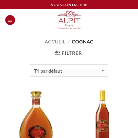
Passer
NOUS CONTACTER:
au
contenu
0
ACCUEIL
/
COGNAC
FILTRER