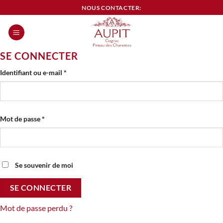
Passer
NOUS CONTACTER:
au
contenu
0
SE CONNECTER
Obligatoire
Identifiant ou e-mail
*
Obligatoire
Mot de passe
*
Se souvenir de moi
SE CONNECTER
Mot de passe perdu ?